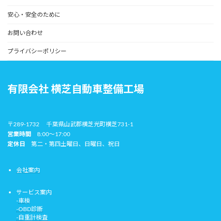
安心・安全のために
お問い合わせ
プライバシーポリシー
有限会社 横芝自動車整備工場
〒289-1732 千葉県山武郡横芝光町横芝731-1
営業時間
8:00～17:00
定休日
第二・第四土曜日、日曜日、祝日
会社案内
サービス案内
-
車検
-OBD診断
-自重計検査