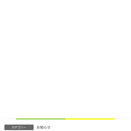
足腰にも優しい作りとなっています。
散在していたパンフレットラックも集約しスッキリしました。
入口左側にはカウンターを設置し、静かに過ごしたい方にも最適
です。
感染症予防対策も出来うる限りしておりますので是非ご来店くだ
さい！
お知らせ
カテゴリー