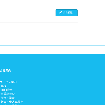
続きを読む
会社案内
サービス案内
-
車検
-OBD診断
-自重計検査
-板金・塗装
-新車・中古車販売