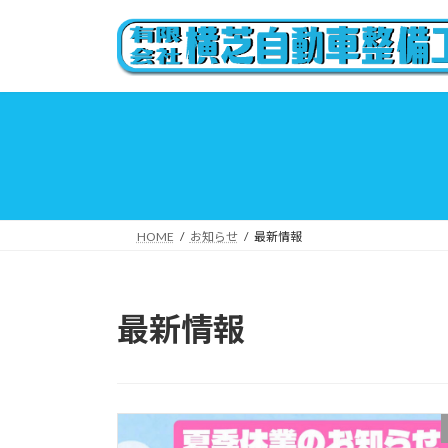
コ
ナ
ン
ビ
テ
ゲ
ン
ー
ツ
シ
へ
ョ
ス
ン
キ
に
ッ
移
プ
動
HOME
お知らせ
最新情報
最新情報